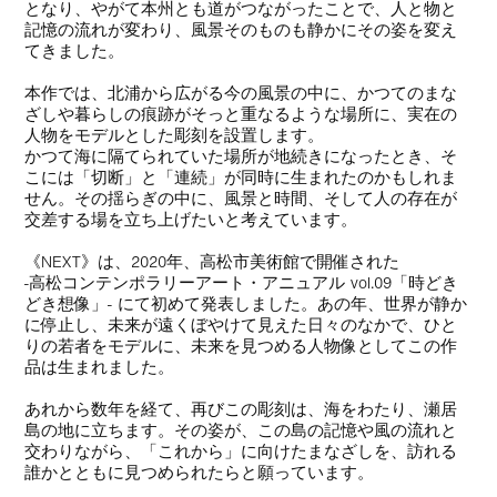
となり、やがて本州とも道がつながったことで、人と物と
記憶の流れが変わり、風景そのものも静かにその姿を変え
てきました。
本作では、北浦から広がる今の風景の中に、かつてのまな
ざしや暮らしの痕跡がそっと重なるような場所に、実在の
人物をモデルとした彫刻を設置します。
かつて海に隔てられていた場所が地続きになったとき、そ
こには「切断」と「連続」が同時に生まれたのかもしれま
せん。その揺らぎの中に、風景と時間、そして人の存在が
交差する場を立ち上げたいと考えています。
《NEXT》は、2020年、高松市美術館で開催された
-高松コンテンポラリーアート・アニュアル vol.09「時どき
どき想像」- にて初めて発表しました。あの年、世界が静か
に停止し、未来が遠くぼやけて見えた日々のなかで、ひと
りの若者をモデルに、未来を見つめる人物像としてこの作
品は生まれました。
あれから数年を経て、再びこの彫刻は、海をわたり、瀬居
島の地に立ちます。その姿が、この島の記憶や風の流れと
交わりながら、「これから」に向けたまなざしを、訪れる
誰かとともに見つめられたらと願っています。