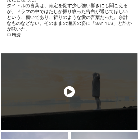
タイトルの言葉は、肯定を促す少し強い響きにも聞こえる
が、ドラマの中ではたしか振り絞った告白が通じてほしい
という、願いであり、祈りのような愛の言葉だった。余計
なものなどない。そのままの瀬居の姿に「SAY YES」と誰か
が呟いた。
中﨑透