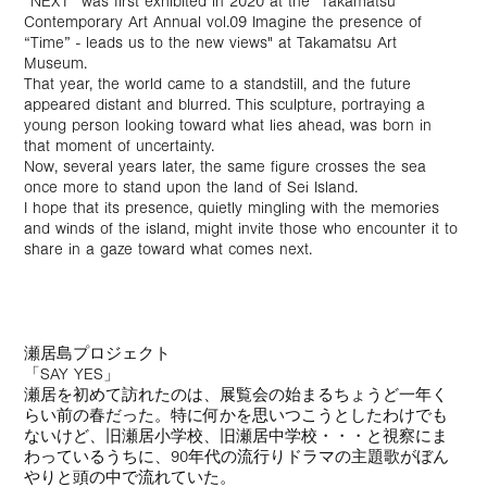
“NEXT” was first exhibited in 2020 at the "Takamatsu
Contemporary Art Annual vol.09 Imagine the presence of
“Time” - leads us to the new views" at Takamatsu Art
Museum.
That year, the world came to a standstill, and the future
appeared distant and blurred. This sculpture, portraying a
young person looking toward what lies ahead, was born in
that moment of uncertainty.
Now, several years later, the same figure crosses the sea
once more to stand upon the land of Sei Island.
I hope that its presence, quietly mingling with the memories
and winds of the island, might invite those who encounter it to
share in a gaze toward what comes next.
瀬居島プロジェクト
「SAY YES」
瀬居を初めて訪れたのは、展覧会の始まるちょうど一年く
らい前の春だった。特に何かを思いつこうとしたわけでも
ないけど、旧瀬居小学校、旧瀬居中学校・・・と視察にま
わっているうちに、90年代の流行りドラマの主題歌がぼん
やりと頭の中で流れていた。