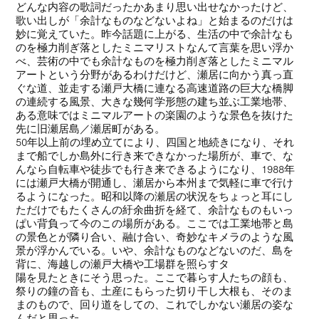
どんな内容の歌詞だったかあまり思い出せなかったけど、
歌い出しが「余計なものなどないよね」と始まるのだけは
妙に覚えていた。昨今話題に上がる、生活の中で余計なも
のを極力削ぎ落としたミニマリストなんて言葉を思い浮か
べ、芸術の中でも余計なものを極力削ぎ落としたミニマル
アートという分野があるわけだけど、瀬居に向かう真っ直
ぐな道、並走する瀬戸大橋に連なる高速道路の巨大な橋脚
の連続する風景、大きな幾何学形態の建ち並ぶ工業地帯、
ある意味ではミニマルアートの楽園のような景色を抜けた
先に旧瀬居島／瀬居町がある。
50年以上前の埋め立てにより、四国と地続きになり、それ
まで船でしか島外に行き来できなかった場所が、車で、な
んなら自転車や徒歩でも行き来できるようになり、1988年
には瀬戸大橋が開通し、瀬居から本州まで気軽に車で行け
るようになった。昭和以降の瀬居の状況をちょっと耳にし
ただけでもたくさんの紆余曲折を経て、余計なものもいっ
ぱい背負って今のこの場所がある。ここでは工業地帯と島
の景色とが隣り合い、融け合い、奇妙なキメラのような風
景が浮かんでいる。いや、余計なものなどないのだ、島を
背に、海越しの瀬戸大橋や工場群を照らすタ
陽を見たときにそう思った。ここで暮らす人たちの顔も、
祭りの鐘の音も、土産にもらった切り干し大根も、そのま
まのもので、回り道をしての、これでしかない瀬居の姿な
んだと思った。